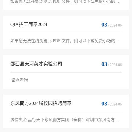
如果您无法在线浏览此 PDF 文件，则可以下载免费小巧的 福昕(Foxit) PDF 阅读器,安装后即可在线浏览 或下载免费的 Adobe Reader PDF 阅读器,安装后即可在线浏览 或下载此 PDF 文件
03
QIA招工简章2024
/ 2024-06
如果您无法在线浏览此 PDF 文件，则可以下载免费小巧的 福昕(Foxit) PDF 阅读器,安装后即可在线浏览 或下载免费的 Adobe Reader PDF 阅读器,安装后即可在线浏览 或下载此 PDF 文件
03
郧西县天河英才实验公司
/ 2024-06
​ 请查看附
03
东风南方2024届校园招聘简章
/ 2024-06
​诚信央企 品行天下东风南方集团（全称：深圳市东风南方实业集团有限公司），成立于1994年，注册资本3亿元人民币，拥有参、控股企业36家，员工数量1.2万余人，经营东风日产、启辰、英菲尼迪、风神、标致、雪铁龙6个汽车品牌，是东风日产、启辰、英菲尼迪三大品牌最大的经销商集团，累计销售新车超过230万辆。在2022年中国汽车流通协会百强经销商排名中，东风南方销量位列第9，营收排名第16位。历经20多年发展历程，现已形成汽...