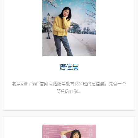
唐佳晨
我是williamhill官网网站数学教育1801班的唐佳晨。先做一个
简单的自我...