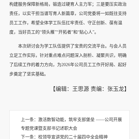
构建服务保障新格局，锻造过硬育人主力军；三是要压实政治
责任，以实干担当谱写育人新篇章，公司党委将一如既往支持
员工工作，希望全体学工队伍扛牢责任、守正创新、葆有温
度，当好员工的“领头雁”“开拓者”和“贴心人”。
本次研讨会为学工队伍提供了宝贵的交流平台。与会人员
立足工作实际，针对重点难点问题深入剖析、凝聚共识，明确
了后续工作的着力方向，为2026年公司员工工作开好局、起好
步奠定了坚实基础。
【编辑：王思源 责编：张玉龙】
上一条：
激活数智动能，筑牢支部堡垒 ——公司开展
专题党课暨支部书记述职大会
下一条：
校领导宣讲党的二十届四中全会精神